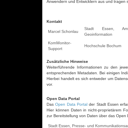
Anwendern und Entwicklern aus und tragen s
Alphabetische
Zoomstufe)
Filtern.
Bilanzierung
von Karte entfernen
Liste
Durchschnittslinie
aktivieren/deaktivieren
Themenorientierter
Filter-Bezeichnung
darstellen?
Datenkatalog
Auswahl
Szenarioname
Punktdatenquelle
Kontakt
aktueller
Sozialatlas
Größe
Indikator
der
Bevölkerung
Stadt Essen, Am
Marcel Schonlau
(150)
Points
Geoinformation
Fachplan
31.
0
0
0
Auswahl
of
r
Dezember
Gesundheit
aktueller
KomMonitor-
Interest
2002
Hochschule Bochum
Teilhabechancen
Bildung
Leitindikator
Support
(11)
31. Dezember 2002
31. Dezember 2006
31. Dezember 2010
31. Dezember 2014
31. Dezember 2018
31. Dezember 2022
von Kindern und
Jugendlichen
Flächen und
Räumliche
Zusätzliche Hinweise
Siedlungsstruktur
Filter
Weiterführende Informationen zu den jewei
(23)
Räumliche
anwenden
Indikator
Zeitschnitt
entsprechenden Metadaten. Bei einigen Indi
Filter
Hierbei handelt es sich entweder um Datensc
Fokusthemen
Abhängigkeitsindex
vor.
(18)
gefilterte
Alleinerziehende mit
Raumeinheiten
Open Data Portal
Gesundheit
minderjährigen Kindern
temporär
Das
Open Data Portal
der Stadt Essen erf
(9)
aus
Altenquotient
Hier können Daten in nicht-proprietärem F
Datensatz
Datenkatalog
Radardiagramm
zur Bereitstellung von Daten über das Open D
entfernen
Sozioökonomische
kann nur
Anteil Arbeitslose Personen
Lage (50)
Alphabetische
angezeigt
Stadt Essen, Presse- und Kommunikationsa
(SGB II+III)
Listen