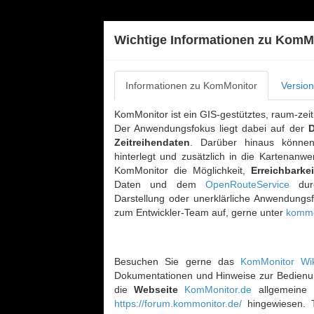
KomMonito
Wichtige Informationen zu KomM
Informationen zu KomMonitor
Version
KomMonitor ist ein GIS-gestütztes, raum-zeitl
Der Anwendungsfokus liegt dabei auf der
D
Zeitreihendaten
. Darüber hinaus könn
hinterlegt und zusätzlich in die Kartenan
Indikatorenauswahl
+
KomMonitor die Möglichkeit,
Erreichbarke
Georessourcenauswahl
Globale
Bilanzierung
Raumeinheits-
Auswahl der
Erreichbarkeits-
Daten und dem
OpenRouteService
durc
Filter
darzustellenden
Szenarien
Vergleich -
−
Indikatoren
verwalten
Stadtteilebene
Darstellung oder unerklärliche Anwendungsf
- 2025-12-31
zum Entwickler-Team auf, gerne unter
kommo
Points
Zeitliche
of
Bilanzierung
Eingrenzung
Interest
der
der
Datenkataloge:
Szenario anlegen
clustern
Indikatorenentwicklung
Indikatoren-
Namen
Besuchen Sie gerne das
KomMonitor Wi
nur
(Zusammenfassung
über
Auswahl
Themenhierarchie
der
Szenarien-Import
gleicher
mehrerer
eine
Dokumentationen und Hinweise zur Bedienung
anhand
Messung
Raumeinheiten
Zeitschnitt
Punkte
definierbare
von
die
Webseite
KomMonitor.de
allgemeine I
darstellen?
Alphabetische
Szenarien-Export
je
Zeitperiode.
voreingestellten
Liste
https://forum.kommonitor.de/
hingewiesen. T
nach
globalen